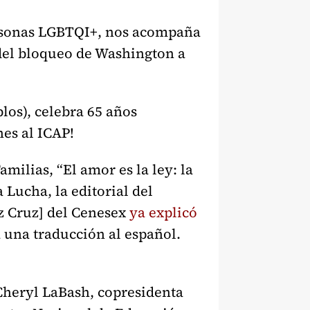
rsonas LGBTQI+, nos acompaña
 del bloqueo de Washington a
los), celebra 65 años
nes al ICAP!
milias, “El amor es la ley: la
Lucha, la editorial del
z Cruz] del Cenesex
ya explicó
a una traducción al español.
 Cheryl LaBash, copresidenta