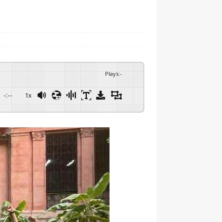
Plays
:
-
-:--
1x