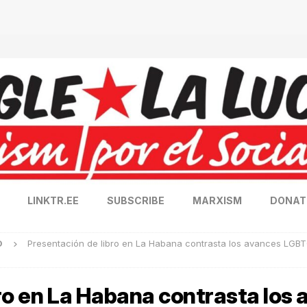
LINKTR.EE
SUBSCRIBE
MARXISM
DONAT
O
Presentación de libro en La Habana contrasta los avances LGBT
bro en La Habana contrasta los