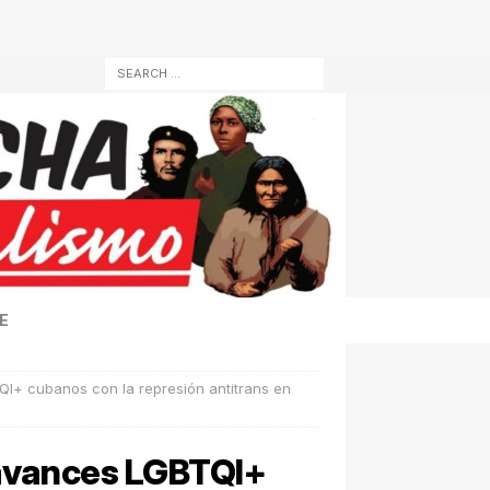
E
QI+ cubanos con la represión antitrans en
 avances LGBTQI+