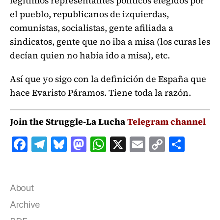
legítimos representantes políticos elegidos por
el pueblo, republicanos de izquierdas,
comunistas, socialistas, gente afiliada a
sindicatos, gente que no iba a misa (los curas les
decían quien no había ido a misa), etc.
Así que yo sigo con la definición de España que
hace Evaristo Páramos. Tiene toda la razón.
Join the Struggle-La Lucha
Telegram channel
F
T
B
M
W
X
E
C
S
a
el
lu
a
h
m
o
h
c
e
e
st
at
ai
p
a
e
g
s
o
s
l
y
r
About
b
r
k
d
A
Li
e
Archive