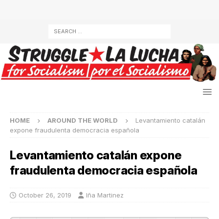
HOME
AROUND THE WORLD
Levantamiento catalán
expone fraudulenta democracia española
Levantamiento catalán expone
fraudulenta democracia española
October 26, 2019
Iña Martinez