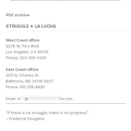
PDF archive
STRUGGLE ★ LA LUCHA
West Coast office
5278 W. Pico Blvd.
Los Angeles, CA 90019
Phone: 323-306-6240
East Coast office
2011 N. Charles St.
Baltimore, MD 21218-5927
Phone: 410-218-4835
Email:
in
**
@
***************
ha.com
“If there is no struggle, there is no progress.”
– Frederick Douglass