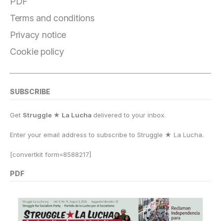
o
a
y
o
p
n
PDF
o
m
n
p
k
Terms and conditions
k
Privacy notice
Cookie policy
SUBSCRIBE
Get
Struggle ★ La Lucha
delivered to your inbox.
Enter your email address to subscribe to Struggle
★
La Lucha.
[convertkit form=8588217]
PDF